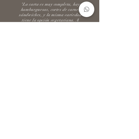
"La carta es muy completa, hay
hamburguesas, cortes de carne,
sándwiches, y la misma variedad
tiene la opción vegetariana. A
veces las hamburguesas las pido
con portobello en vez de carne (y
soy un carnívoro de primera) pero
la preparación es increíble y
considero siempre la opción de la
hamburguesa vegetariana porque
en realidad sabe muy bien"
Carlos Alberto Carvajal
LLÁMENOS Y
PERSONALIZAMOS
SU PEDIDO