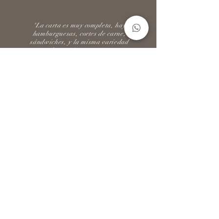
"La carta es muy completa, hay
hamburguesas, cortes de carne,
sándwiches, y la misma variedad
tiene la opción vegetariana. A
veces las hamburguesas las pido
con portobello en vez de carne (y
soy un carnívoro de primera) pero
la preparación es increíble y
considero siempre la opción de la
hamburguesa vegetariana porque
en realidad sabe muy bien"
Carlos Alberto Carvajal
LLÁMENOS Y
PERSONALIZAMOS