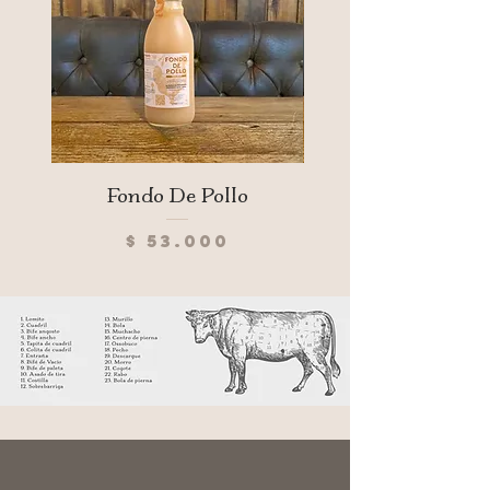
registro INVIMA de uso gastronómico.
Fondo De Pollo
Precio
$ 53.000