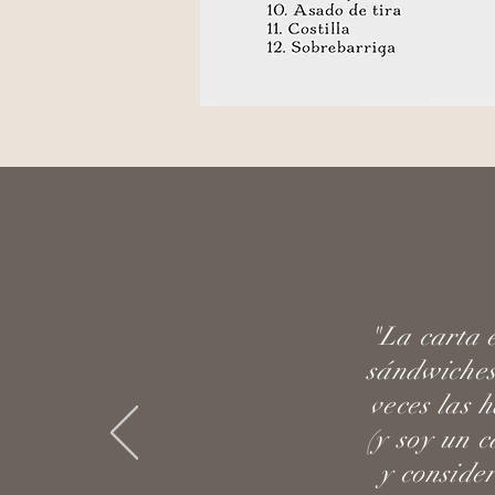
"La carta 
sándwiches
veces las 
(y soy un c
y conside