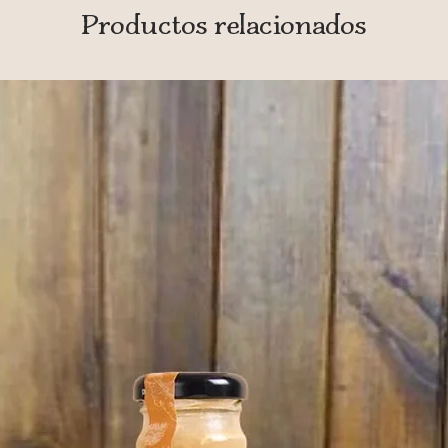
re empaque son hechos e
Productos relacionados
XII de Octubre, también
INVIMA, y a su vez tod
registro INVIMA de us