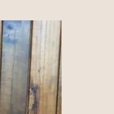
n nuestra planta ubicada en el barrio
 certificada con el decreto 1500 del
os nuestros productos cuentan con su
o gastronómico.