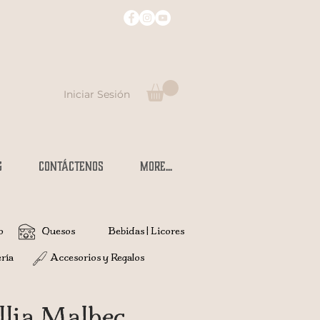
Iniciar Sesión
G
CONTÁCTENOS
More...
o
Quesos
Bebidas | Licores
ría
Accesorios y Regalos
llia Malbec