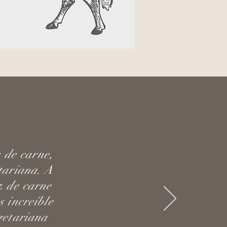
 de carne,
tariana. A
z de carne
s increíble
getariana