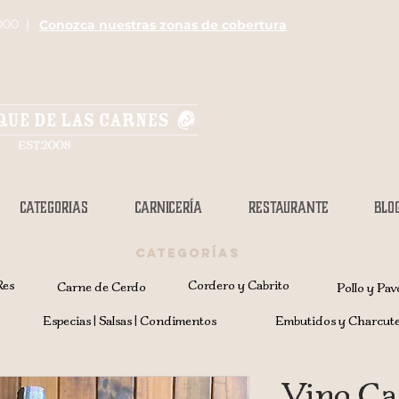
000 |
Conozca nuestras zonas de cobertura
CATEGORIAS
CARNICERÍA
RESTAURANTE
BLO
CATEGORÍAS
Res
Cordero y Cabrito
Carne de Cerdo
Pollo y Pav
Especias | Salsas | Condimentos
Embutidos y Charcute
Vino Ca