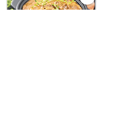
11 ago 2021
∙
2
min
Goulash
Disfrute de la mejor receta de
Goulash para disfrutar en
familia.