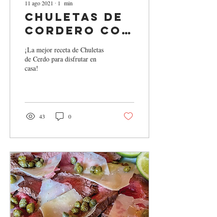
11 ago 2021
∙
1
min
Chuletas de
Cordero con
Ajo y Finas
¡La mejor receta de Chuletas
Hierbas
de Cerdo para disfrutar en
casa!
43
0