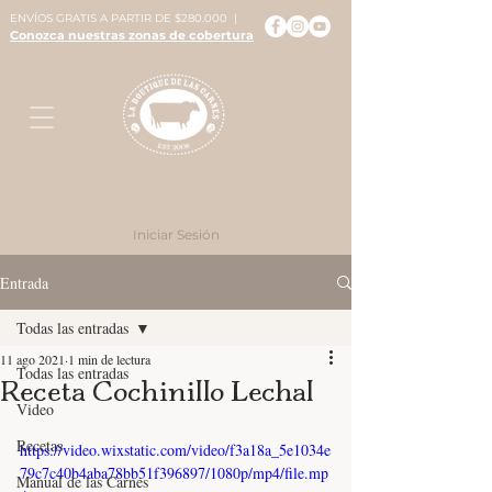
ENVÍOS GRATIS A PARTIR DE $280.000 |
Conozca nuestras zonas de cobertura
Iniciar Sesión
Entrada
Todas las entradas
11 ago 2021
1 min de lectura
Todas las entradas
Receta Cochinillo Lechal
Video
Recetas
https://video.wixstatic.com/video/f3a18a_5e1034e
79c7c40b4aba78bb51f396897/1080p/mp4/file.mp
Manual de las Carnes