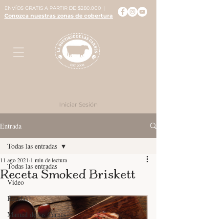
ENVÍOS GRATIS A PARTIR DE $280.000 |
Conozca nuestras zonas de cobertura
Iniciar Sesión
Entrada
Todas las entradas
11 ago 2021
1 min de lectura
Todas las entradas
Receta Smoked Briskett
Video
Recetas
Manual de las Carnes